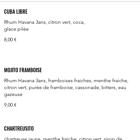
CUBA LIBRE
Rhum Havana 3ans, citron vert, coca,
glace pilée
8,00 €
MOJITO FRAMBOISE
Rhum Havana 3ans, framboises fraiches, menthe fraiche,
citron vert, purée de framboise, cassonade, bitters, eau
gazeuse
9,00 €
CHARTREUSITO
chartreuse jaune, menthe fraiche, citron vert, sirop de